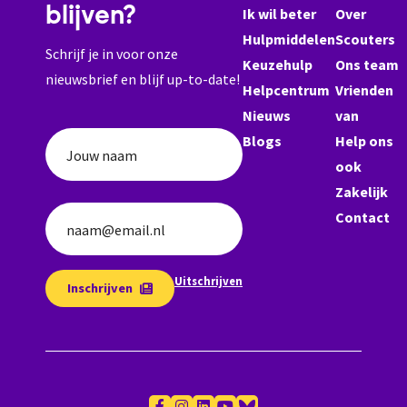
blijven?
Ik wil beter
Over
Hulpmiddelen
Scouters
Schrijf je in voor onze
Keuzehulp
Ons team
nieuwsbrief en blijf up-to-date!
Helpcentrum
Vrienden
Nieuws
van
Blogs
Help ons
Jouw naam
ook
Zakelijk
Contact
naam@email.nl
Uitschrijven
Inschrijven