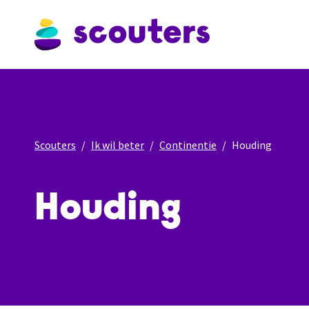
Scouters
Ik wil beter
Continentie
Houding
Houding