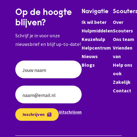
Op de hoogte
Navigatie
Scouter
blijven?
Ik wil beter
Over
Hulpmiddelen
Scouters
Schrijf je in voor onze
Keuzehulp
Ons team
nieuwsbrief en blijf up-to-date!
Helpcentrum
Vrienden
Nieuws
van
Blogs
Help ons
Jouw naam
ook
Zakelijk
Contact
naam@email.nl
Uitschrijven
Inschrijven