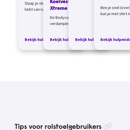
koelvest heeft geen mouwen.
Koelvest Bodycool
Slaap je slecht omdat je last
Ben je snel (over
Het ziet er dus uit als
Xtreme van INUTEQ
hebt van nachtzweten of RLS
kun je met shirt 
bodywarmer, ma...
( Restless Legs Syndrome ;
De Bodycool Xtreme is een
toch naar buiten 
onrustige benen), of heb je
verdampingskoelvest. Het
buitentemperatu
last...
kan je koeler houden als je
Bijvoorbeeld fi...
tijdens warm weer wilt
Bekijk hulpmiddel
Bekijk hulpmiddel
Bekijk hulpmiddel
Bekijk hulpmid
wandelen of fie...
Tips voor rolstoelgebruikers