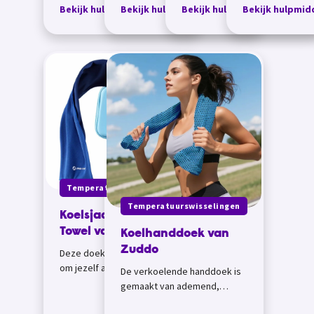
Bekijk hulpmiddel
Bekijk hulpmiddel
Bekijk hulpmiddel
Bekijk hulpmid
Temperatuurswisselingen
Temperatuurswisselingen
Koelsjaal Bodycool
Towel van INUTEQ
Koelhanddoek van
Zuddo
Deze doek of sjaal is bedoeld
om jezelf af te koelen.
De verkoelende handdoek is
Bijvoorbeeld door de sjaal in
gemaakt van ademend,
je nek te leggen tijdens
verdampend materiaal, dat
fietsen,...