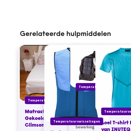
Gerelateerde hulpmiddelen
Temperatuurswisselingen
Koelvest Performers
Temperatuurswisselingen
Cooling Vest van
Temperatuursw
EZCooldown
Matrastopper
Gekoeld van
Concept (nog in
Temperatuurswisselingen
Koel T-shirt
Climsom
bewerking)&nbsp;&nbsp; Dit
van INUTEQ