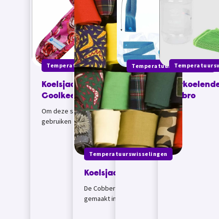
Temperatuurswisselingen
Temperatuursw
Temperatuurswisselingen
Koelsjaal Aqua
Verkoelend
Verkoelende
Coolkeeper
Umbro
Nekband van
PolderCo
Om deze sjaal te kunnen
gebruiken is geen koelkast
Deze nekkoeldoek is gevuld
nodig, je kunt hem dus
met absorberende
meenemen tijdens fiets- en
polymeerparels die vele
wandelvakanties,...
malen hun eigen gewicht aan
Temperatuurswisselingen
water kunnen opnemen....
Koelsjaaal Cobber
De Cobber koelsjaal is
gemaakt in Australie, waar ze
gewend zijn aan hoge
temperaturen. Je legt de af...