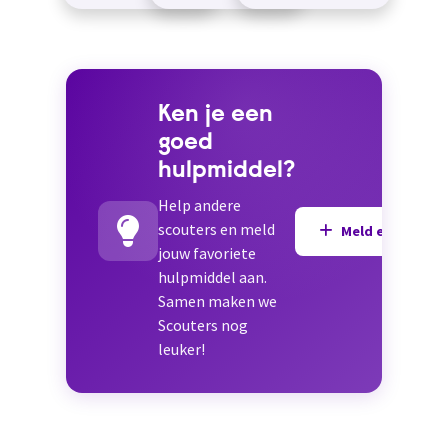
ka...
slechts 1 hand...
Ken je een
goed
hulpmiddel?
Help andere
scouters en meld
Meld een hulpmi
jouw favoriete
hulpmiddel aan.
Samen maken we
Scouters nog
leuker!