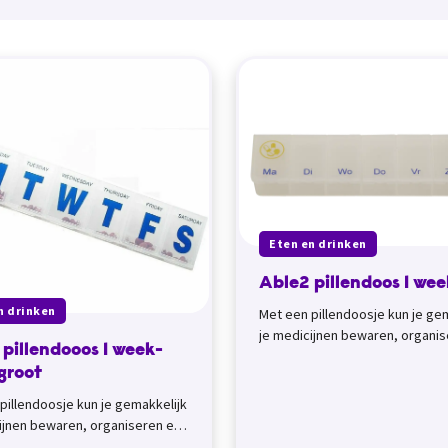
Eten en drinken
Able2 pillendoos 1 wee
n drinken
Met een pillendoosje kun je ge
je medicijnen bewaren, organis
pillendooos 1 week-
meenemen. Medicijndozen met
groot
weekindelin...
pillendoosje kun je gemakkelijk
ijnen bewaren, organiseren en
n. Medicijndozen met