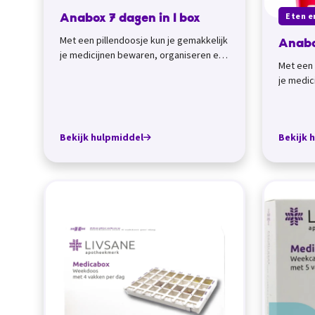
Eten e
Anabox 7 dagen in 1 box
Met een pillendoosje kun je gemakkelijk
Anabo
je medicijnen bewaren, organiseren en
Met een 
meenemen. Medicijndozen met
je medic
weekindelin...
meeneme
weekinde
Bekijk hulpmiddel
Bekijk 