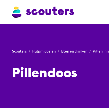
Scouters
Hulpmiddelen
Eten en drinken
Pillen i
Pillendoos