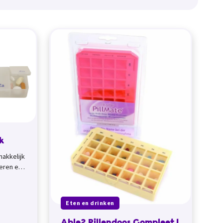
k
makkelijk
eren en
Eten en drinken