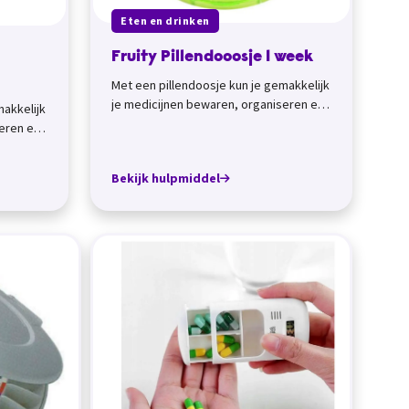
Eten en drinken
Fruity Pillendooosje 1 week
Met een pillendoosje kun je gemakkelijk
je medicijnen bewaren, organiseren en
makkelijk
meenemen. Medicijndozen met
eren en
weekindelin...
Bekijk hulpmiddel