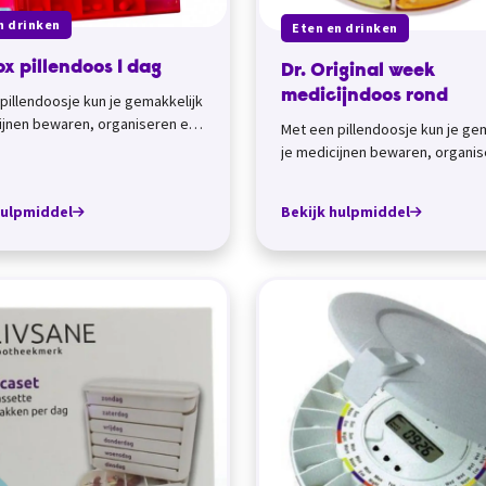
n drinken
Eten en drinken
x pillendoos 1 dag
Dr. Original week
medicijndoos rond
pillendoosje kun je gemakkelijk
ijnen bewaren, organiseren en
Met een pillendoosje kun je ge
n. Medicijndozen met
je medicijnen bewaren, organis
lin...
meenemen. Medicijndozen met
weekindelin...
hulpmiddel
Bekijk hulpmiddel