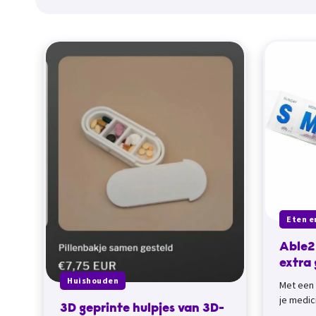
Eten e
Able2 
extra 
Huishouden
Met een 
je medic
3D geprinte hulpjes van 3D-
meeneme