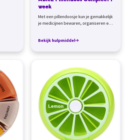
Able2 Pillendoos Compleet 1
week
Met een pillendoosje kun je gemakkelijk
je medicijnen bewaren, organiseren en
meenemen. Medicijndozen met
weekindelin...
Bekijk hulpmiddel