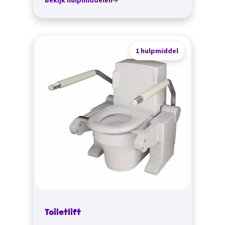
Bekijk hulpmiddelen
1 hulpmiddel
Toiletlift