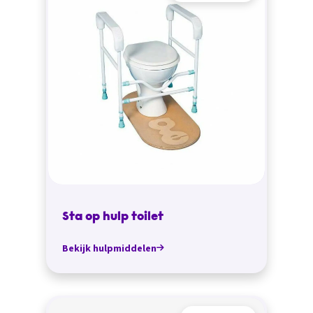
Sta op hulp toilet
Bekijk hulpmiddelen