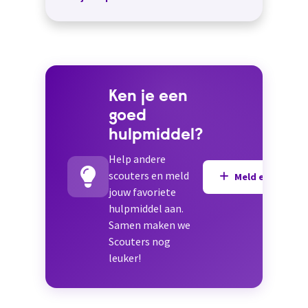
Ken je een
goed
hulpmiddel?
Help andere
scouters en meld
Meld een hulpmi
jouw favoriete
hulpmiddel aan.
Samen maken we
Scouters nog
leuker!