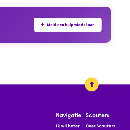
Meld een hulpmiddel aan
Navigatie
Scouters
Ik wil beter
Over Scouters