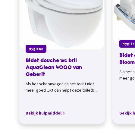
Hygiën
Hygiëne
Bidet 
Bidet douche wc bril
Bloom
AquaClean 4000 van
Als het 
Geberit
meer goe
Als het schoonvegen na het toilet niet
met bide
meer goed lukt dan helpt deze toiletbril
met bidet douche. De AquaClean 4000
v...
Bekijk hulpmiddel
Bekijk 