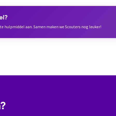
el?
ete hulpmiddel aan. Samen maken we Scouters nog leuker!
n?