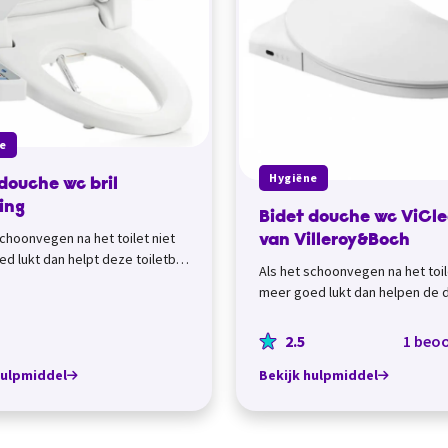
e
Hygiëne
douche wc bril
ing
Bidet douche wc ViCl
schoonvegen na het toilet niet
van Villeroy&Boch
d lukt dan helpt deze toiletbril
Als het schoonvegen na het toil
t douche. De verschillende bi...
meer goed lukt dan helpen de 
wc's ViClean van Villeroy&amp;
Helema...
2.5
1 beoo
hulpmiddel
Bekijk hulpmiddel