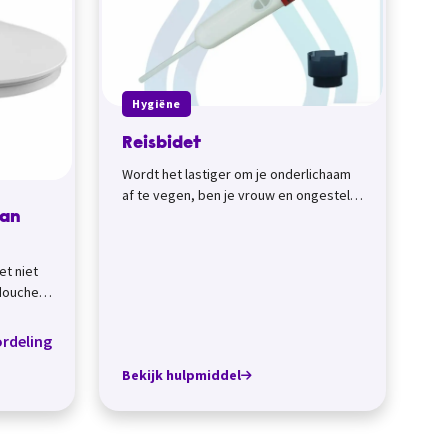
Hygiëne
Reisbidet
Wordt het lastiger om je onderlichaam
af te vegen, ben je vrouw en ongesteld,
of heb je een huidaandoening? Met een
ean
r...
et niet
douche
Boch.
rdeling
Bekijk hulpmiddel