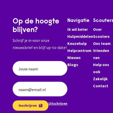
Op de hoogte
Navigatie
Scouter
blijven?
Ik wil beter
Over
Hulpmiddelen
Scouters
Schrijf je in voor onze
Keuzehulp
Ons team
nieuwsbrief en blijf up-to-date!
Helpcentrum
Vrienden
Nieuws
van
Blogs
Help ons
Jouw naam
ook
Zakelijk
Contact
naam@email.nl
Uitschrijven
Inschrijven