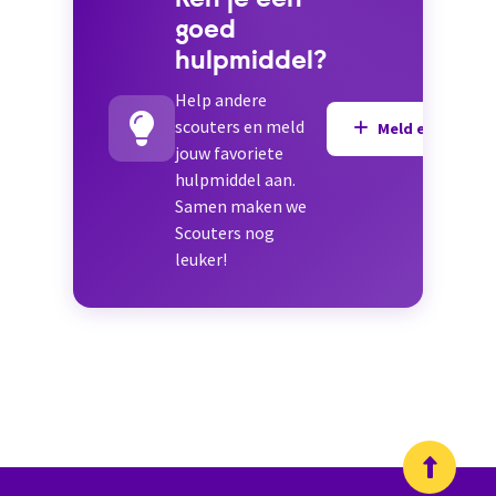
Ken je een
goed
hulpmiddel?
Help andere
scouters en meld
Meld een hulpmi
jouw favoriete
hulpmiddel aan.
Samen maken we
Scouters nog
leuker!