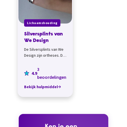
Lichaamshouding
Silversplints van
We Design
De Silversplints van We
Design zijn ortheses. Dat
is een uitwendig
gedragen hulpmiddel
3
4.9
om afwijkende standen
beoordelingen
of abnor...
Bekijk hulpmiddel