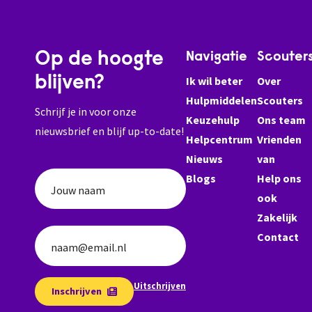
Op de hoogte
Navigatie
Scouter
blijven?
Ik wil beter
Over
Hulpmiddelen
Scouters
Schrijf je in voor onze
Keuzehulp
Ons team
nieuwsbrief en blijf up-to-date!
Helpcentrum
Vrienden
Nieuws
van
Blogs
Help ons
Jouw naam
ook
Zakelijk
Contact
naam@email.nl
Uitschrijven
Inschrijven