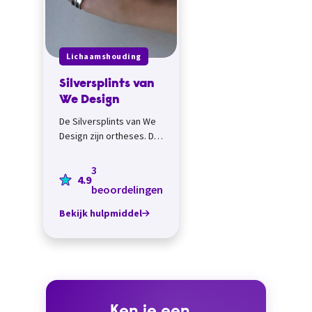
Lichaamshouding
Silversplints van
We Design
De Silversplints van We
Design zijn ortheses. Dat
is een uitwendig
gedragen hulpmiddel
3
4.9
om afwijkende standen
beoordelingen
of abnor...
Bekijk hulpmiddel