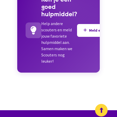
Ken je een
goed
hulpmiddel?
Help andere
scouters en meld
Meld een hulpmi
jouw favoriete
hulpmiddel aan.
Samen maken we
Scouters nog
leuker!