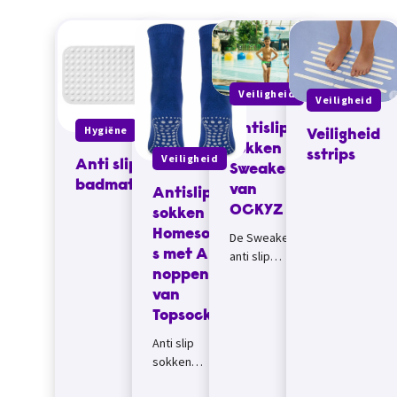
Veiligheid
Veiligheid
Antislip
Hygiëne
Veiligheid
sokken
sstrips
Veiligheid
Anti slip
Sweakers
badmat
van
Antislip
OCKYZ
sokken
Homesock
De Sweakers
s met ABS
anti slip
sokken zijn
noppen
oorspronkelijk
van
ontwikkeld
Topsocks
om te
Anti slip
voorkomen
sokken
dat kinderen
Homesocks
uitglijden in