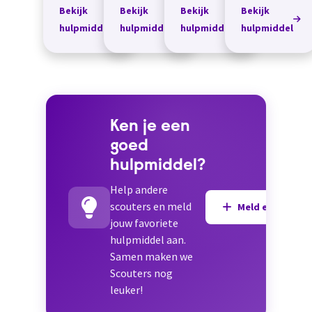
van Topsocks
het
Bekijk
Bekijk
Bekijk
Bekijk
kunnen een
zwembad.&n...
hulpmiddel
hulpmiddel
hulpmiddel
hulpmiddel
oplossing
voor jou zijn
als je voeten
tijdens het
verplaatsten
in...
Ken je een
goed
hulpmiddel?
Help andere
scouters en meld
Meld een hulpmi
jouw favoriete
hulpmiddel aan.
Samen maken we
Scouters nog
leuker!