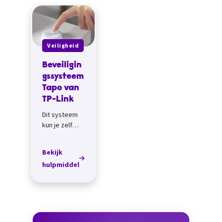
Veiligheid
Beveiligin
gssysteem
Tapo van
TP-Link
Dit systeem
kun je zelf
samenstellen,
met losse
Bekijk
onderdelen.
hulpmiddel
Je hebt ze
echter wel bij
elkaar nodig,
daarom
beschrijve...