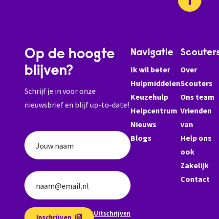
Op de hoogte
Navigatie
Scouter
blijven?
Ik wil beter
Over
Hulpmiddelen
Scouters
Schrijf je in voor onze
Keuzehulp
Ons team
nieuwsbrief en blijf up-to-date!
Helpcentrum
Vrienden
Nieuws
van
Blogs
Help ons
Jouw naam
ook
Zakelijk
Contact
naam@email.nl
Uitschrijven
Inschrijven