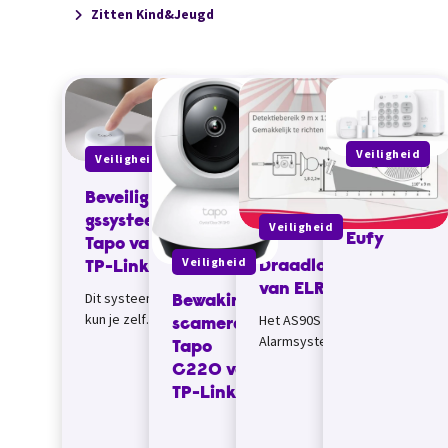
Zitten Kind&Jeugd
Veiligheid
Veiligheid
Draadloos
Beveiligin
alarm van
gssysteem
Veiligheid
Eufy
Tapo van
Veiligheid
Draadloos alarm
TP-Link
van ELRO
Dit systeem
Bewaking
kun je zelf
Het AS90S Home+
scamera
samenstellen,
Alarmsysteem van ELRO is
Tapo
met losse
een betrouwbaar draadloos
C220 van
onderdelen.
alles-in-
TP-Link
Je hebt ze
&eacute;&eacute;nsysteem
echter wel bij
om jouw huis of...
elkaar nodig,