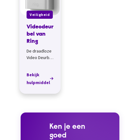
Veiligheid
Videodeur
bel van
Ring
De draadloze
Video Deurbel
van Ring
werkt op een
Bekijk
batterij. Je
hulpmiddel
kunt je
bezoeker
zien en
spreken
vanuit de
Ring-
app.&nb...
Ken je een
goed