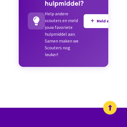
hulpmiddel?
Help andere
scouters en meld
Meld een hulpmi
jouw favoriete
hulpmiddel aan.
Samen maken we
Scouters nog
leuker!