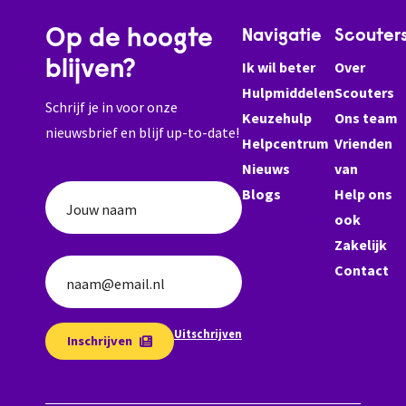
Op de hoogte
Navigatie
Scouter
blijven?
Ik wil beter
Over
Hulpmiddelen
Scouters
Schrijf je in voor onze
Keuzehulp
Ons team
nieuwsbrief en blijf up-to-date!
Helpcentrum
Vrienden
Nieuws
van
Blogs
Help ons
Jouw naam
ook
Zakelijk
Contact
naam@email.nl
Uitschrijven
Inschrijven