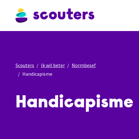
Scouters
Ik wil beter
Normbesef
Handicapisme
Handicapisme