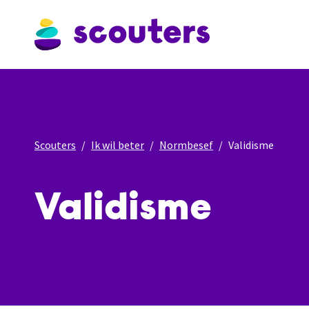
Scouters
Ik wil beter
Normbesef
Validisme
Validisme