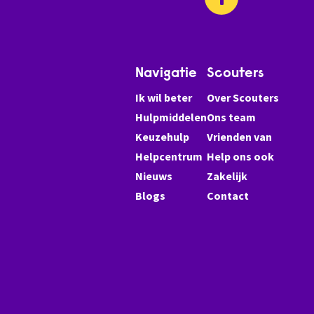
Navigatie
Scouters
Ik wil beter
Over Scouters
Hulpmiddelen
Ons team
Keuzehulp
Vrienden van
Helpcentrum
Help ons ook
Nieuws
Zakelijk
Blogs
Contact