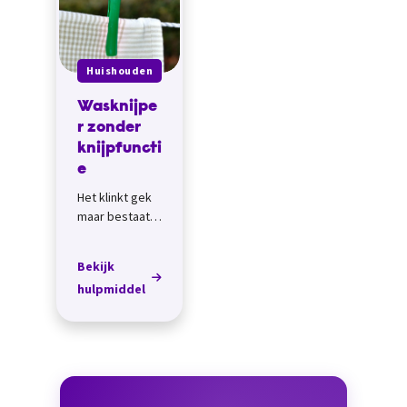
Huishouden
Wasknijpe
r zonder
knijpfuncti
e
Het klinkt gek
maar bestaat
echt: een
wasknijper
Bekijk
waar je bijna
hulpmiddel
geen
knijpfunctie
voor nodig
hebt. De grote
wasknijper...