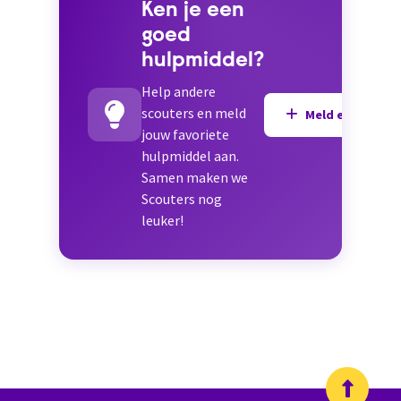
Ken je een
goed
hulpmiddel?
Help andere
scouters en meld
Meld een hulpmi
jouw favoriete
hulpmiddel aan.
Samen maken we
Scouters nog
leuker!