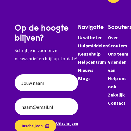
Op de hoogte
Navigatie
Scouter
blijven?
Ik wil beter
Over
Hulpmiddelen
Scouters
Schrijf je in voor onze
Keuzehulp
Ons team
nieuwsbrief en blijf up-to-date!
Helpcentrum
Vrienden
Nieuws
van
Blogs
Help ons
Jouw naam
ook
Zakelijk
Contact
naam@email.nl
Uitschrijven
Inschrijven