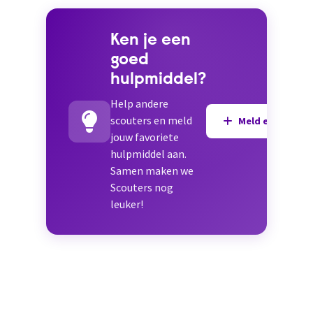
Ken je een
goed
hulpmiddel?
Help andere
scouters en meld
Meld een hulpmi
jouw favoriete
hulpmiddel aan.
Samen maken we
Scouters nog
leuker!