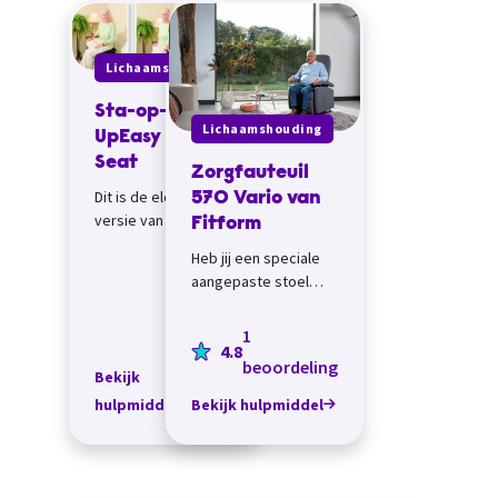
Lichaamshouding
Sta-op-hulp
Lichaamshouding
UpEasy Power
Seat
Zorgfauteuil
Dit is de elektrische
570 Vario van
versie van de sta-op-
Fitform
hulp: de kracht die je
Heb jij een speciale
nodig hebt om op te
aangepaste stoel
staan wordt
nodig dan is de
gerealiseerd door
zorgfauteuil 570 Vario
1
e...
4.8
van Fitform wellicht
beoordeling
een goede optie. &n...
Bekijk
hulpmiddel
Bekijk hulpmiddel