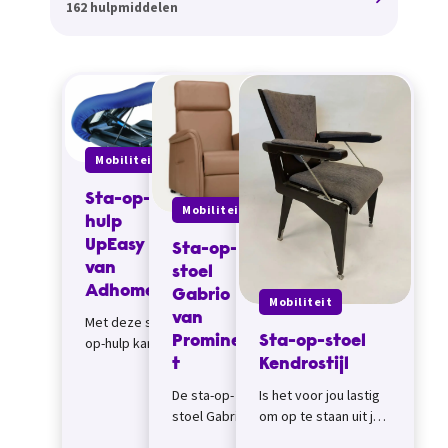
162 hulpmiddelen
Mobiliteit
Sta-op-
Mobiliteit
hulp
UpEasy
Sta-op-
van
stoel
Adhome
Gabrio
Mobiliteit
van
Met deze sta-
Prominen
Sta-op-stoel
op-hulp kan je
makkelijker
t
Kendrostijl
opstaan uit je
De sta-op-
Is het voor jou lastig
stoel, dankzij
stoel Gabrio
om op te staan uit je
de grote
van Prominent
stoel, dan zou je eens