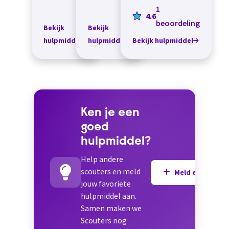
veren met
is een fauteuil
kunnen kijken bij sta-
1
een kussen
4.6
met een sta-
o...
erop: een
beoordeling
op functie
Bekijk
Bekijk
soort l...
waardoor je
hulpmiddel
hulpmiddel
Bekijk hulpmiddel
niet veel
kracht hoeft
te zet...
Ken je een
goed
hulpmiddel?
Help andere
scouters en meld
Meld een hulpmi
jouw favoriete
hulpmiddel aan.
Samen maken we
Scouters nog