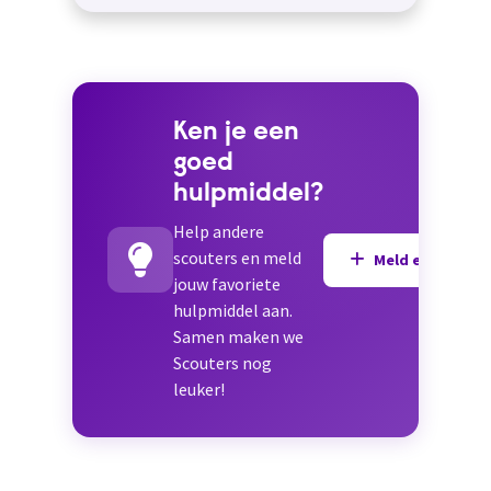
Ken je een
goed
hulpmiddel?
Help andere
scouters en meld
Meld een hulpmi
jouw favoriete
hulpmiddel aan.
Samen maken we
Scouters nog
leuker!