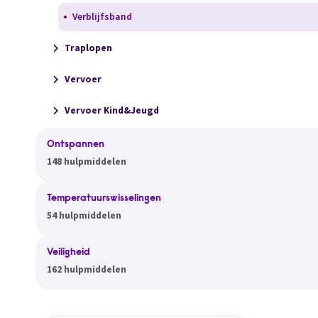
Verblijfsband
Traplopen
Vervoer
Vervoer Kind&Jeugd
Ontspannen
148 hulpmiddelen
Temperatuurswisselingen
54 hulpmiddelen
Veiligheid
162 hulpmiddelen