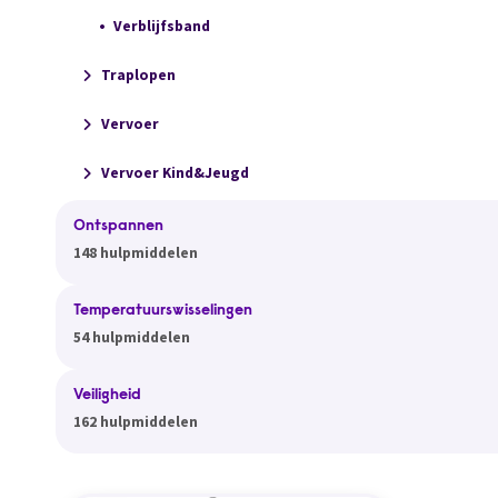
Verblijfsband
Traplopen
Vervoer
Vervoer Kind&Jeugd
Ontspannen
148 hulpmiddelen
Temperatuurswisselingen
54 hulpmiddelen
Veiligheid
162 hulpmiddelen