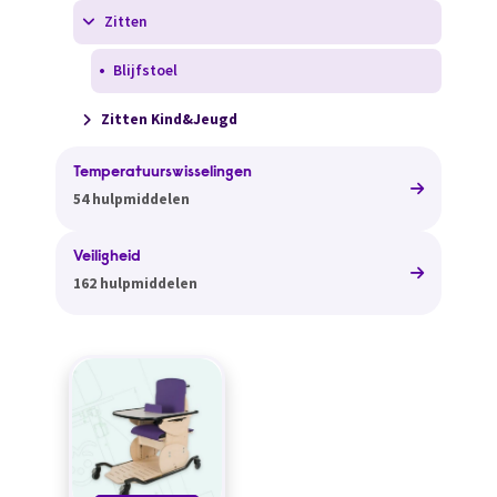
Zitten
Blijfstoel
Zitten Kind&Jeugd
Temperatuurswisselingen
54 hulpmiddelen
Veiligheid
162 hulpmiddelen