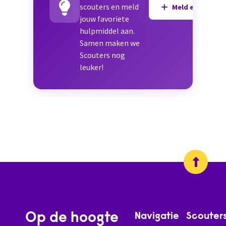
scouters en meld
Meld een hulpmi
jouw favoriete
hulpmiddel aan.
Samen maken we
Scouters nog
leuker!
Op de hoogte
Navigatie
Scouter