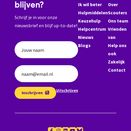
blijven?
Ik wil beter
Over
Hulpmiddelen
Scouters
Schrijf je in voor onze
Keuzehulp
Ons team
nieuwsbrief en blijf up-to-date!
Helpcentrum
Vrienden
Nieuws
van
Blogs
Help ons
Jouw naam
ook
Zakelijk
Contact
naam@email.nl
Uitschrijven
Inschrijven