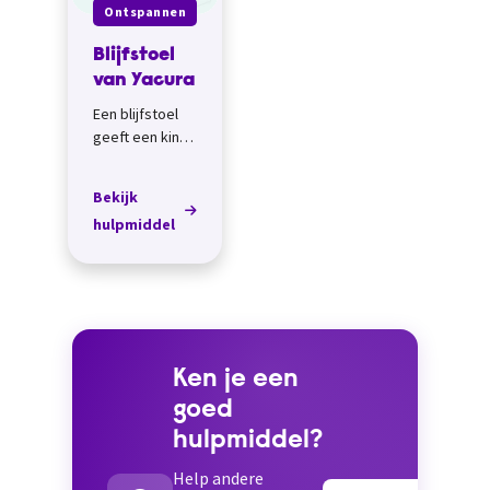
Ontspannen
Blijfstoel
van Yacura
Een blijfstoel
geeft een kind
comfort,
vrijheid, rust,
Bekijk
geborgenheid
hulpmiddel
en veiligheid.
De stoel 'groeit
mee' met je
kind,...
Ken je een
goed
hulpmiddel?
Help andere