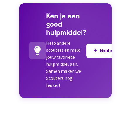
Ken je een
goed
hulpmiddel?
Help andere
scouters en meld
Meld een hulpmi
jouw favoriete
hulpmiddel aan.
Samen maken we
Scouters nog
leuker!