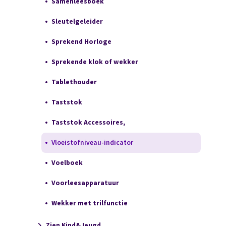
Samenleesboek
Sleutelgeleider
Sprekend Horloge
Sprekende klok of wekker
Tablethouder
Taststok
Taststok Accessoires,
Vloeistofniveau-indicator
Voelboek
Voorleesapparatuur
Wekker met trilfunctie
Zien Kind&Jeugd