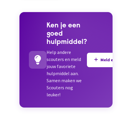
Ken je een
goed
hulpmiddel?
Help andere
scouters en meld
Meld een hulpmi
jouw favoriete
hulpmiddel aan.
Samen maken we
Scouters nog
leuker!