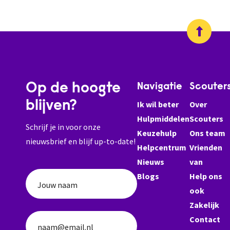
Op de hoogte
Navigatie
Scouter
blijven?
Ik wil beter
Over
Hulpmiddelen
Scouters
Schrijf je in voor onze
Keuzehulp
Ons team
nieuwsbrief en blijf up-to-date!
Helpcentrum
Vrienden
Nieuws
van
Blogs
Help ons
Jouw naam
ook
Zakelijk
Contact
naam@email.nl