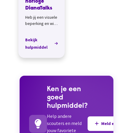
horloge
DianaTalks
Heb jij een visuele
beperking en wil
je met een
horloge af en toe
Bekijk
de tijd en datum
hulpmiddel
kunnen checken,
dan is het
spreken...
Ken je een
goed
hulpmiddel?
Help andere
scouters en meld
Meld een hulpmi
jouw favoriete