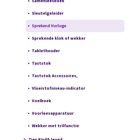
Samenleesboek
Sleutelgeleider
Sprekend Horloge
Sprekende klok of wekker
Tablethouder
Taststok
Taststok Accessoires,
Vloeistofniveau-indicator
Voelboek
Voorleesapparatuur
Wekker met trilfunctie
Zien Kind&Jeugd