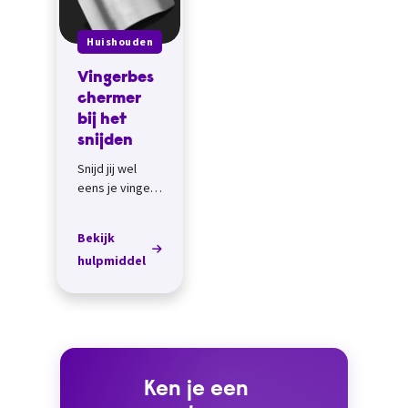
Huishouden
Vingerbes
chermer
bij het
snijden
Snijd jij wel
eens je vingers
aan een mes,
tijdens het
Bekijk
koken?&nbsp;
hulpmiddel
Ken je een