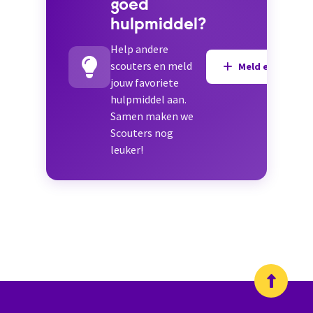
goed
hulpmiddel?
Help andere
scouters en meld
Meld een hulpmi
jouw favoriete
hulpmiddel aan.
Samen maken we
Scouters nog
leuker!