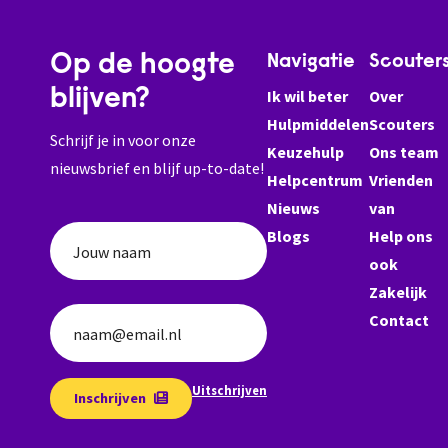
Op de hoogte
Navigatie
Scouter
blijven?
Ik wil beter
Over
Hulpmiddelen
Scouters
Schrijf je in voor onze
Keuzehulp
Ons team
nieuwsbrief en blijf up-to-date!
Helpcentrum
Vrienden
Nieuws
van
Blogs
Help ons
Jouw naam
ook
Zakelijk
Contact
naam@email.nl
Uitschrijven
Inschrijven