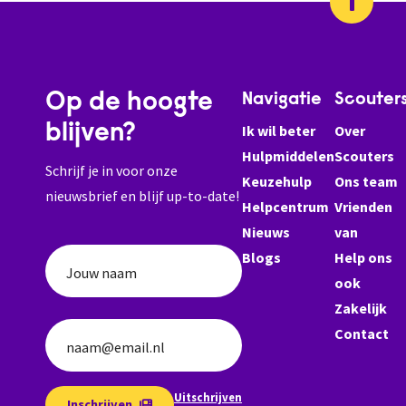
Op de hoogte
Navigatie
Scouter
blijven?
Ik wil beter
Over
Hulpmiddelen
Scouters
Schrijf je in voor onze
Keuzehulp
Ons team
nieuwsbrief en blijf up-to-date!
Helpcentrum
Vrienden
Nieuws
van
Blogs
Help ons
Jouw naam
ook
Zakelijk
Contact
naam@email.nl
Uitschrijven
Inschrijven