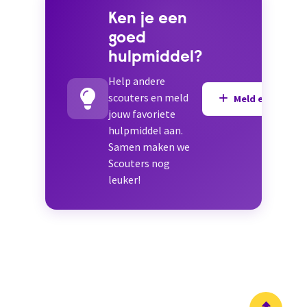
Ken je een
goed
hulpmiddel?
Help andere
scouters en meld
Meld een hulpmi
jouw favoriete
hulpmiddel aan.
Samen maken we
Scouters nog
leuker!