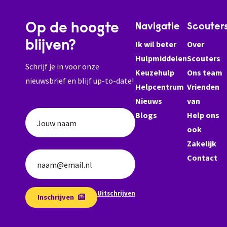
Op de hoogte
Navigatie
Scouter
blijven?
Ik wil beter
Over
Hulpmiddelen
Scouters
Schrijf je in voor onze
Keuzehulp
Ons team
nieuwsbrief en blijf up-to-date!
Helpcentrum
Vrienden
Nieuws
van
Blogs
Help ons
Jouw naam
ook
Zakelijk
Contact
naam@email.nl
Uitschrijven
Inschrijven