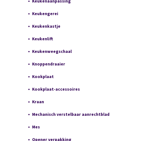
Keukenaanpassing
Keukengerei
Keukenkastje
Keukenlift
Keukenweegschaal
Knoppendraaier
Kookplaat
Kookplaat-accessoires
Kraan
Mechanisch verstelbaar aanrechtblad
Mes
Opener verpakking