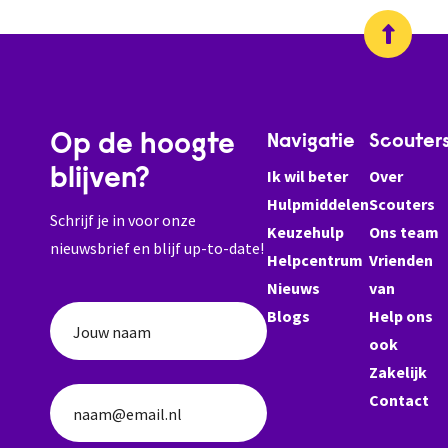
Op de hoogte
Navigatie
Scouter
blijven?
Ik wil beter
Over
Hulpmiddelen
Scouters
Schrijf je in voor onze
Keuzehulp
Ons team
nieuwsbrief en blijf up-to-date!
Helpcentrum
Vrienden
Nieuws
van
Blogs
Help ons
Jouw naam
ook
Zakelijk
Contact
naam@email.nl