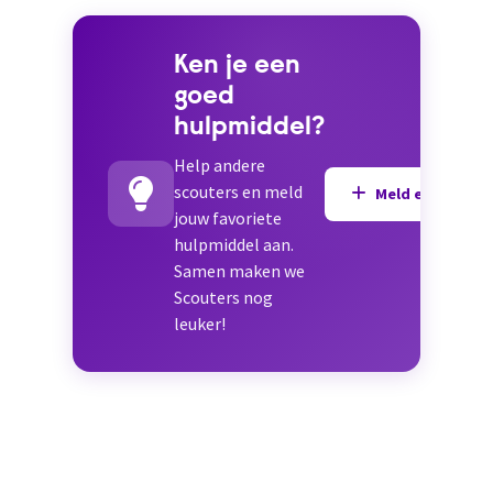
Ken je een
goed
hulpmiddel?
Help andere
scouters en meld
Meld een hulpmi
jouw favoriete
hulpmiddel aan.
Samen maken we
Scouters nog
leuker!