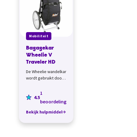
Mobiliteit
Bagagekar
Wheelie V
Traveler HD
De Wheelie wandelkar
wordt gebruikt door
lange
afstandswandelaars
1
4.5
over de hele wereld.
beoordeling
Heel handig om je
bagage mee t...
Bekijk hulpmiddel