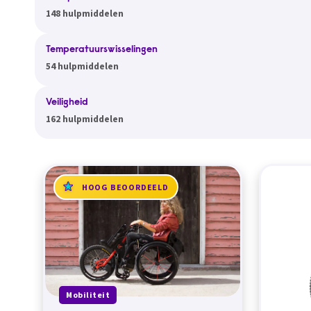
148 hulpmiddelen
Temperatuurswisselingen
54 hulpmiddelen
Veiligheid
162 hulpmiddelen
HOOG BEOORDEELD
Mobiliteit