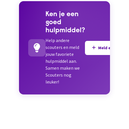
Ken je een
goed
hulpmiddel?
Help andere
scouters en meld
Meld een hulpmi
jouw favoriete
hulpmiddel aan.
Samen maken we
Scouters nog
leuker!