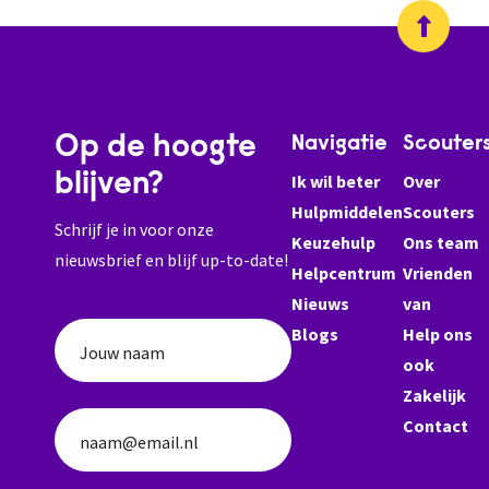
Op de hoogte
Navigatie
Scouter
blijven?
Ik wil beter
Over
Hulpmiddelen
Scouters
Schrijf je in voor onze
Keuzehulp
Ons team
nieuwsbrief en blijf up-to-date!
Helpcentrum
Vrienden
Nieuws
van
Blogs
Help ons
Jouw naam
ook
Zakelijk
Contact
naam@email.nl