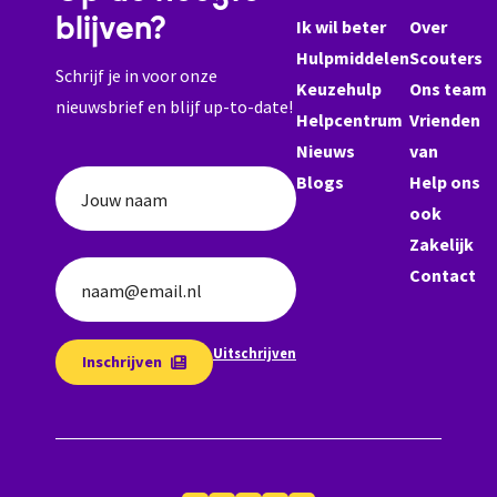
blijven?
Ik wil beter
Over
Hulpmiddelen
Scouters
Schrijf je in voor onze
Keuzehulp
Ons team
nieuwsbrief en blijf up-to-date!
Helpcentrum
Vrienden
Nieuws
van
Blogs
Help ons
Jouw naam
ook
Zakelijk
Contact
naam@email.nl
Uitschrijven
Inschrijven