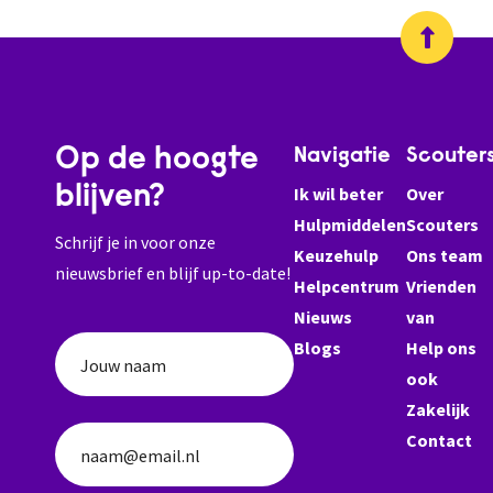
Op de hoogte
Navigatie
Scouter
blijven?
Ik wil beter
Over
Hulpmiddelen
Scouters
Schrijf je in voor onze
Keuzehulp
Ons team
nieuwsbrief en blijf up-to-date!
Helpcentrum
Vrienden
Nieuws
van
Blogs
Help ons
Jouw naam
ook
Zakelijk
Contact
naam@email.nl