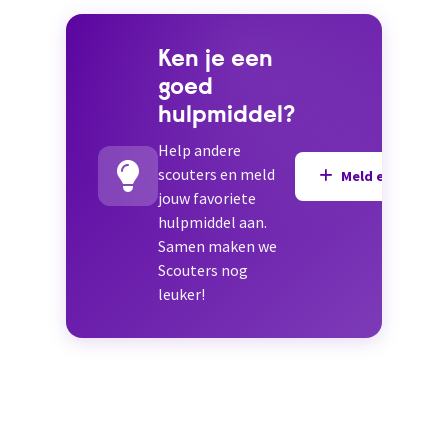
rainle...
Ken je een
goed
hulpmiddel?
Help andere
scouters en meld
Meld een hulpmi
jouw favoriete
hulpmiddel aan.
Samen maken we
Scouters nog
leuker!