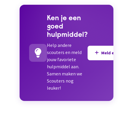
Ken je een
goed
hulpmiddel?
Help andere
scouters en meld
Meld een hulpmi
jouw favoriete
hulpmiddel aan.
Samen maken we
Scouters nog
leuker!