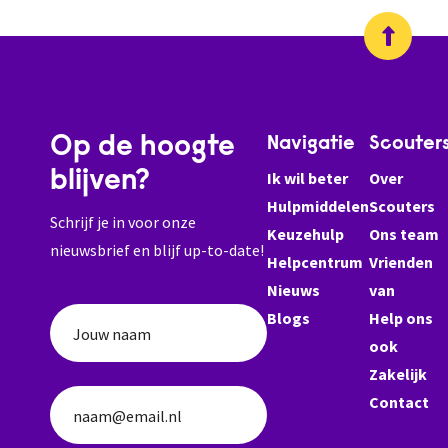
Op de hoogte
Navigatie
Scouter
blijven?
Ik wil beter
Over
Hulpmiddelen
Scouters
Schrijf je in voor onze
Keuzehulp
Ons team
nieuwsbrief en blijf up-to-date!
Helpcentrum
Vrienden
Nieuws
van
Blogs
Help ons
Jouw naam
ook
Zakelijk
Contact
naam@email.nl