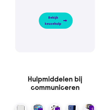
Bekijk
keuzehulp
Hulpmiddelen bij
communiceren
Communice