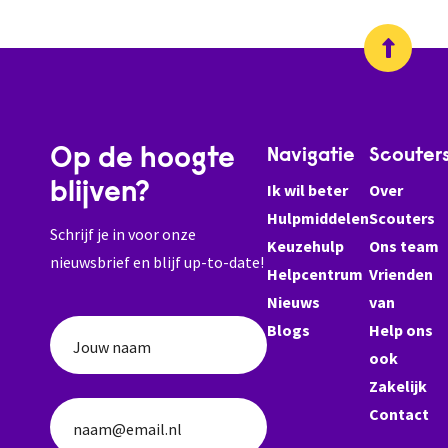
voor
iedereen
die
slecht
o...
Op de hoogte
Navigatie
Scouter
blijven?
Ik wil beter
Over
Hulpmiddelen
Scouters
Schrijf je in voor onze
Keuzehulp
Ons team
nieuwsbrief en blijf up-to-date!
Helpcentrum
Vrienden
Nieuws
van
Blogs
Help ons
Jouw naam
ook
Zakelijk
Contact
naam@email.nl