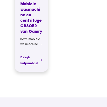
Mobiele
wasmachi
ne en
centrifuge
CR8052
van Camry
Deze mobiele
wasmachine en
centrifuge van
Camry is een
Bekijk
goede
hulpmiddel
oplossing voor
kleine wasjes,
thuis of
onderweg.
Handig...