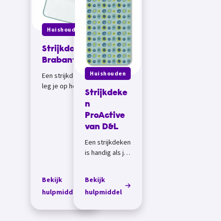
Huishouden
Strijkdoek
Brabantia
Huishouden
Een strijkdoek
leg je op het te
Strijkdeke
strijken
n
wasgoed, als
ProActive
je geen
glansplekken
van D&L
op het
Een strijkdeken
wasgoed wilt
is handig als je
krijgen tijdens
geen
het st...
strijkplank
Bekijk
Bekijk
gebruikt bij het
hulpmiddel
hulpmiddel
strijken,
bijvoorbeeld
omdat het