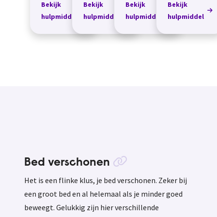
Bekijk
Bekijk
Bekijk
Bekijk
legt je shirt,
kun je
kun je kleding
kun je kleding
overhemd of
hulpmiddel
hulpmiddel
hulpmiddel
hulpmiddel
kledingdie
op grotere
op grotere
broek op de
hoog in jouw
hoogte
hoogte
kunststoffen...
kast hangt naar
overzichtelijk
overzichtelijk
beneden halen
ophangen en
ophangen en
om je kleding
weer uit de
weer uit de
ov...
kast...
kast...
Bed verschonen
Het is een flinke klus, je bed verschonen. Zeker bij
een groot bed en al helemaal als je minder goed
beweegt. Gelukkig zijn hier verschillende