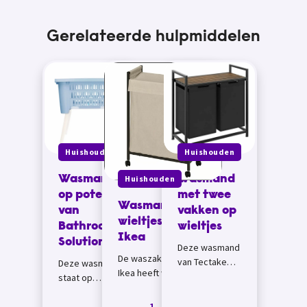
Gerelateerde hulpmiddelen
Huishouden
Huishouden
Wasmand
Huishouden
Wasmand
op poten
met twee
Wasmand op
van
vakken op
wieltjes van
Bathroom
wieltjes
Ikea
Solutions
Deze wasmand
De waszak ENHET van
van Tectake
Deze wasmand
Ikea heeft wieltjes en
bespaart je
staat op
een deksel.&nbsp;
bukken bij het
uitschuifbare
Je...
wassen. Omdat
1
pootjes. Zo