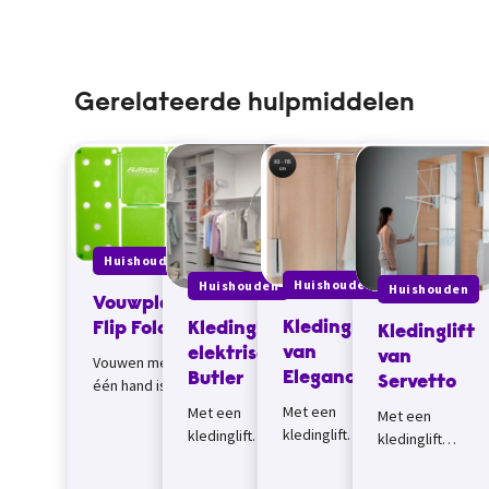
Gerelateerde hulpmiddelen
Huishouden
Huishouden
Huishouden
Huishouden
Vouwplank
Kledinglift
Kledinglift
Flip Fold
Kledinglift
van
elektrisch
van
Vouwen met
Eleganca
Butler
Servetto
één hand is
makkelijk met
Met een
Met een
Met een
de
kledinglift
kledinglift
kledinglift
zogenaamde
ofwel
ofwel
ofwel
Flip Fold. Je
garderobelift
garderobelift
garderobelift