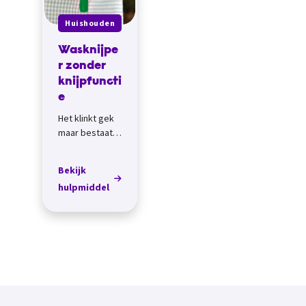
Huishouden
Wasknijpe
r zonder
knijpfuncti
e
Het klinkt gek
maar bestaat
echt: een
wasknijper
Bekijk
waar je bijna
hulpmiddel
geen
knijpfunctie
voor nodig
hebt. De grote
wasknijper...