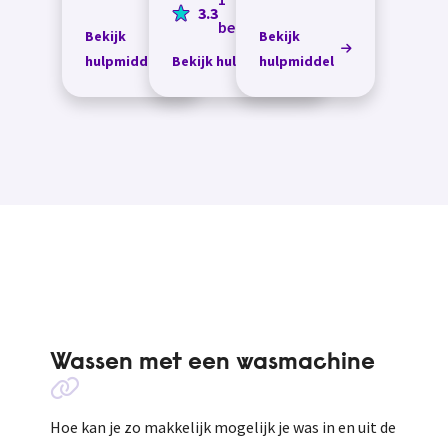
3.3
je de was al
hoef je bijna
beoordeling
Bekijk
Bekijk
hebt
niet te bukken
gesorteerd in
hulpmiddel
Bekijk hulpmiddel
hulpmiddel
als je de was
de twee
gaat
vakken, hoe...
doen.&nbsp;
Wassen met een wasmachine
Hoe kan je zo makkelijk mogelijk je was in en uit de