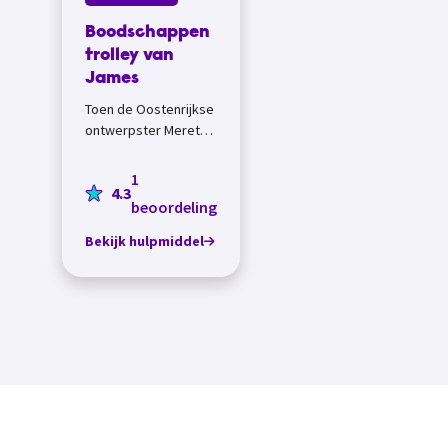
Boodschappen
trolley van
James
Toen de Oostenrijkse
ontwerpster Meret
Barz 3 maanden niets
mocht dragen, had ze
1
4.3
een
beoordeling
boodschappentrolley
nodig. Maar...
Bekijk hulpmiddel