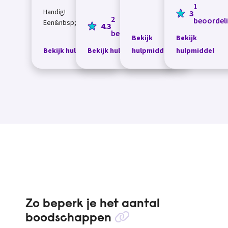
1
Hierin sorteer
Handig!
3
je a...
2
beoordel
Een&nbsp;pashouder
4.3
beoordelingen
waarmee je je
Bekijk
Bekijk
passen makkelijk
Bekijk hulpmiddel
Bekijk hulpmiddel
hulpmiddel
hulpmiddel
naar boven schuift,
dat scheelt
gefriemel. En je hebt
hierb...
Zo beperk je het aantal
boodschappen