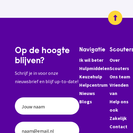
Op de hoogte
Navigatie
Scouter
blijven?
Ik wil beter
Over
Hulpmiddelen
Scouters
Schrijf je in voor onze
Keuzehulp
Ons team
nieuwsbrief en blijf up-to-date!
Helpcentrum
Vrienden
Nieuws
van
Blogs
Help ons
Jouw naam
ook
Zakelijk
Contact
naam@email.nl