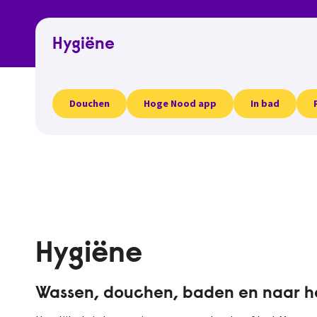
Hygiëne
Douchen
Hoge Nood app
In bad
Hygiëne
Wassen, douchen, baden en naar he