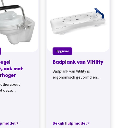
Hygiëne
eugel
Badplank van Vitility
, ook met
Badplank van Vitility is
erhoger
ergonomisch gevormd en
heeft een anti-slip
gotherapeut
zitoppervlak en een
et deze
handgreep. Die maakt het
el heb je extra
gebr...
het opstaan vanaf
Op de toile...
lpmiddel
Bekijk hulpmiddel