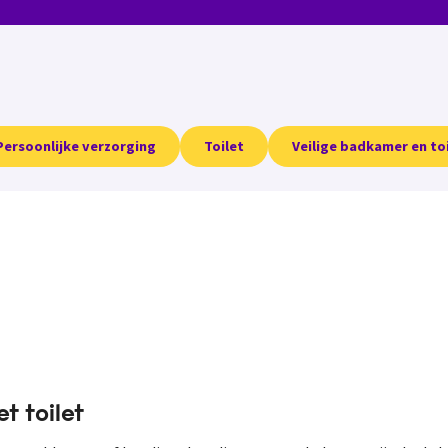
Persoonlijke verzorging
Toilet
Veilige badkamer en to
t toilet