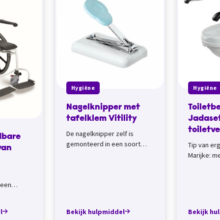
Hygiëne
Hygiëne
Nagelknipper met
Toiletb
tafelklem Vitility
Jadaset
toiletv
De nagelknipper zelf is
jdbare
gemonteerd in een soort
Tip van er
van
bed, waardoor deze goed op
Marijke: m
tafel gepositioneerd kan
toiletbeug
worden.
steun bij 
 een
het toilet. 
kunt hem
en, onder
l
Bekijk hulpmiddel
Bekijk hu
...