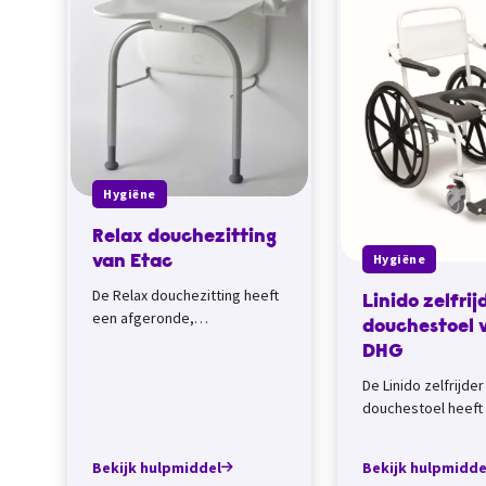
Hygiëne
Relax douchezitting
Hygiëne
van Etac
De Relax douchezitting heeft
Linido zelfri
een afgeronde,
douchestoel 
ergonomische zitting en zit
DHG
daardoor comfortabel. Neem
De Linido zelfrijder
je er een rugleuni...
douchestoel heeft
zachte zitting. Je 
losstaand gebruik
Bekijk hulpmiddel
Bekijk hulpmidde
de douche of wastaf