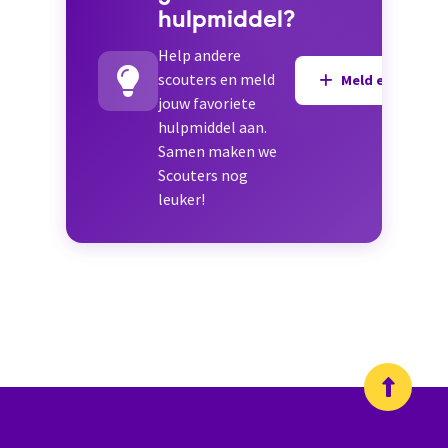
hulpmiddel?
Help andere
scouters en meld
Meld een hulpmi
jouw favoriete
hulpmiddel aan.
Samen maken we
Scouters nog
leuker!