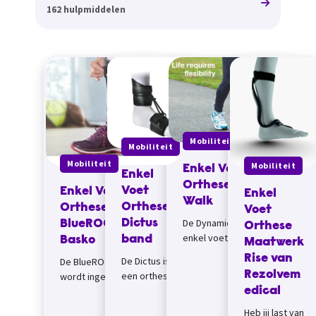
162 hulpmiddelen
Mobiliteit
Mobiliteit
Mobiliteit
Mobiliteit
Enkel Voet
Enkel
Orthese Dynamic
Voet
Enkel Voet
Enkel
Walk
Orthese
Orthese
Voet
De Dynamic Walk is een
Dictus
BlueROCKER van
Orthese
enkel voet orthese om
band
Basko
Maatwerk
e...
Rise van
De Dictus is
De BlueROCKER orthese
Rezolvem
een orthese
wordt ingezet als je last
die de voet
hebt van v
edical
heft&nbsp;
Heb jij last van