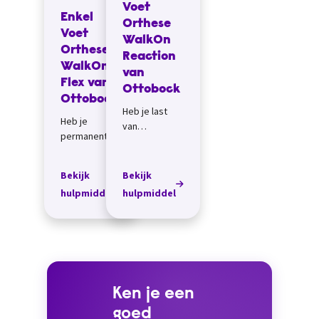
Voet
Enkel
Orthese
Voet
WalkOn
Orthese
Reaction
WalkOn
van
Flex van
Ottobock
Ottobock
Heb je last
Heb je
van
permanente
permanent
zwakke
zwakke
voetheffers,
voetheffers,
Bekijk
Bekijk
dan kan deze
dan heb je
hulpmiddel
hulpmiddel
enkel voet
een
orthese
hulpmiddel
zorgen dat jij
nodig dat je
tijdens het
voet tijdens
lopen de voet
het lopen
optilt...
optilt. D...
Ken je een
goed