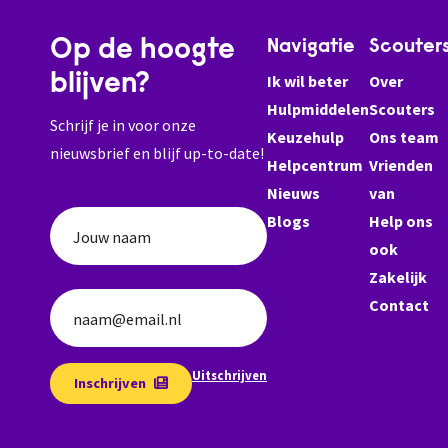
Op de hoogte
Navigatie
Scouter
blijven?
Ik wil beter
Over
Hulpmiddelen
Scouters
Schrijf je in voor onze
Keuzehulp
Ons team
nieuwsbrief en blijf up-to-date!
Helpcentrum
Vrienden
Nieuws
van
Blogs
Help ons
Jouw naam
ook
Zakelijk
Contact
naam@email.nl
Uitschrijven
Inschrijven