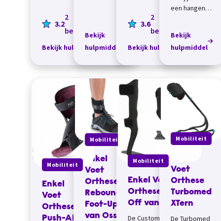
(de toe off
een hangende
orthese doet
2
2
voet &ndash;
3.2
3.6
dat ook). Dit
kan je je voet
beoordelingen
beoordelingen
vermindert de
Bekijk
Bekijk
niet goed
kans op
Bekijk hulpmiddel
hulpmiddel
Bekijk hulpmiddel
hulpmiddel
heffen? De
struikel...
Rise kan je...
Mobiliteit
Mobiliteit
Enkel
Enkel
Mobiliteit
Mobiliteit
Voet
Voet
Enkel Voet
Orthese
Orthese
Enkel
Orthese Toe-
Turbomed
Rebound
Voet
Off van Basko
XTern
Foot-Up
Orthese
van Osser
De Custom ToeOFF /
Push-AFO
De Turbomed