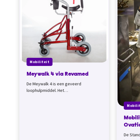
Mobiliteit
Meywalk 4 via Revamed
De Meywalk 4 is een geveerd
loophulpmiddel. Het
veringsmechanisme ondersteunt en
stimuleert de normale loopbeweging....
Mobili
Mobil
Ovati
De Stand