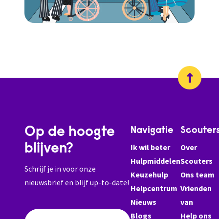
Op de hoogte
Navigatie
Scouter
blijven?
Ik wil beter
Over
Hulpmiddelen
Scouters
Schrijf je in voor onze
Keuzehulp
Ons team
nieuwsbrief en blijf up-to-date!
Helpcentrum
Vrienden
Nieuws
van
Blogs
Help ons