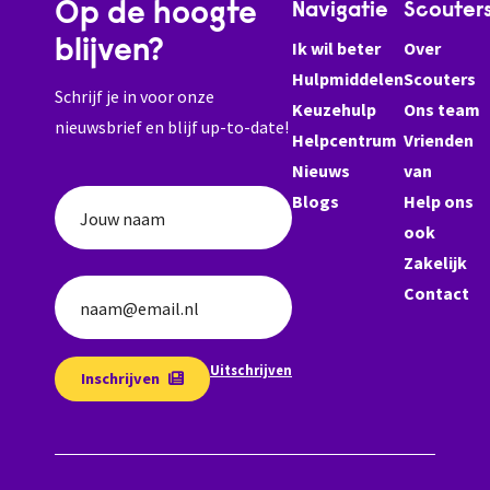
Op de hoogte
Navigatie
Scouter
blijven?
Ik wil beter
Over
Hulpmiddelen
Scouters
Schrijf je in voor onze
Keuzehulp
Ons team
nieuwsbrief en blijf up-to-date!
Helpcentrum
Vrienden
Nieuws
van
Blogs
Help ons
Jouw naam
ook
Zakelijk
Contact
naam@email.nl
Uitschrijven
Inschrijven