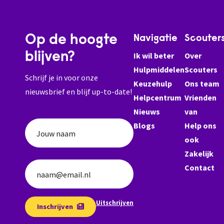
Op de hoogte
Navigatie
Scouter
blijven?
Ik wil beter
Over
Hulpmiddelen
Scouters
Schrijf je in voor onze
Keuzehulp
Ons team
nieuwsbrief en blijf up-to-date!
Helpcentrum
Vrienden
Nieuws
van
Blogs
Help ons
Jouw naam
ook
Zakelijk
Contact
naam@email.nl
Uitschrijven
Inschrijven