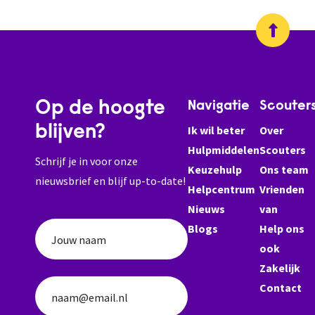
Op de hoogte
Navigatie
Scouter
blijven?
Ik wil beter
Over
Hulpmiddelen
Scouters
Schrijf je in voor onze
Keuzehulp
Ons team
nieuwsbrief en blijf up-to-date!
Helpcentrum
Vrienden
Nieuws
van
Blogs
Help ons
Jouw naam
ook
Zakelijk
Contact
naam@email.nl