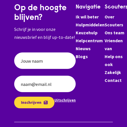
Op de hoogte
Navigatie
Scouter
blijven?
Ik wil beter
Over
Hulpmiddelen
Scouters
Schrijf je in voor onze
Keuzehulp
Ons team
nieuwsbrief en blijf up-to-date!
Helpcentrum
Vrienden
Nieuws
van
Blogs
Help ons
Jouw naam
ook
Zakelijk
Contact
naam@email.nl
Uitschrijven
Inschrijven