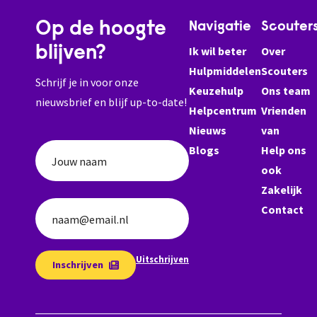
Op de hoogte
Navigatie
Scouter
blijven?
Ik wil beter
Over
Hulpmiddelen
Scouters
Schrijf je in voor onze
Keuzehulp
Ons team
nieuwsbrief en blijf up-to-date!
Helpcentrum
Vrienden
Nieuws
van
Blogs
Help ons
Jouw naam
ook
Zakelijk
Contact
naam@email.nl
Uitschrijven
Inschrijven