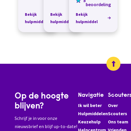
5
Met de trek- en
je er een...
aandoen. Met
beoordeling
duwhaak kan je een
de trek- en
kledingstuk
duwhaak kan...
Bekijk
Bekijk
Bekijk
vastpakk...
hulpmiddel
hulpmiddel
hulpmiddel
Op de hoogte
Navigatie
Scouter
blijven?
Ik wil beter
Over
Hulpmiddelen
Scouters
Schrijf je in voor onze
Keuzehulp
Ons team
nieuwsbrief en blijf up-to-date!
Helpcentrum
Vrienden