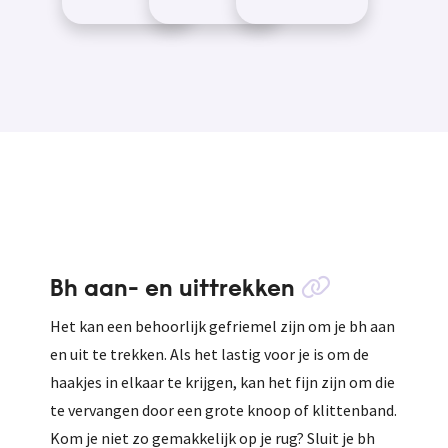
met arm of
schoenen
lastig wordt,
schouder, kun
pakken en
kan d...
je er een...
aandoen. Met
de trek- en
duwhaak kan...
Bh aan- en uittrekken
Het kan een behoorlijk gefriemel zijn om je bh aan
en uit te trekken. Als het lastig voor je is om de
haakjes in elkaar te krijgen, kan het fijn zijn om die
te vervangen door een grote knoop of klittenband.
Kom je niet zo gemakkelijk op je rug? Sluit je bh