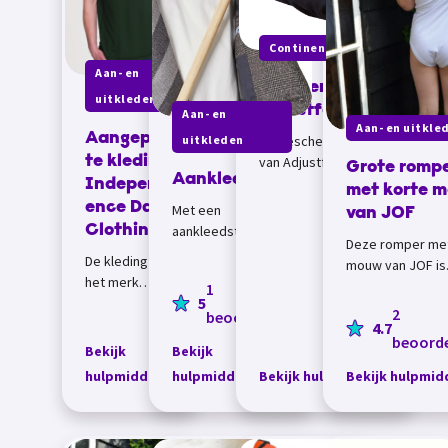
Continentie
Aan- en
Beschermbroek
uitkleden
Adjustforyou
Aan- en
Aan- en uitkle
Aangepas
De beschermbroek
uitkleden
te kleding
van Adjustforyou
Grote romp
Aankleedstok
vouw je om
Independ
met korte 
incontinentiemateriaal
ence Day
Met een
van JOF
heen en is elastisch,
Clothing
aankleedstok kan je
Deze romper met
dus past altijd. Je
kledingstukken
De kleding van
mouw van JOF is
maakt d...
pakken en aandoen.
het merk
verkrijgbaar in e
1
Met de trek- en
5
Independence
grote maten: van
2
duwhaak kan je een
beoordeling
Day Clothing
4.7
t/m maat XL.
kledingstuk
beoorde
bevat geen
Bekijk
Bekijk
vastpakk...
labels, geen
hulpmiddel
hulpmiddel
Bekijk hulpmiddel
Bekijk hulpmid
voor- en
achterkant en
kan je