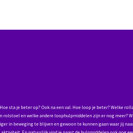
Hoe sta je beter op? Ook na een val. Hoe loop je beter? Welke rolla
en rolstoel en welke andere loophulpmiddelen zijn er nog meer? W
ger in beweging te blijven en gewoon te kunnen gaan waar jij naar 
 aktiviteit. En natuurlijk vind je naast de hulpmiddelen ook nog ee