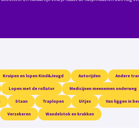
Kruipen en lopen Kind&Jeugd
Autorijden
Andere tra
Lopen met de rollator
Medicijnen meenemen onderweg
l
Staan
Traplopen
Uitjes
Van liggen in be
Verzekeren
Wandelstok en krukken