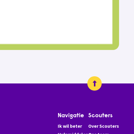
Navigatie
Scouters
Ik wil beter
Over Scouters