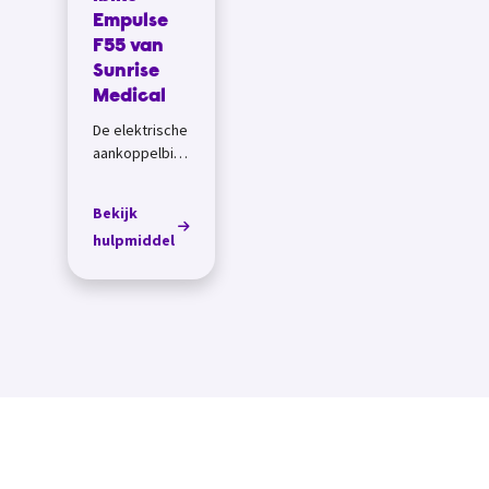
Empulse
F55 van
Sunrise
Medical
De elektrische
aankoppelbike
Empulse F55
van Sunrise
Bekijk
Medical
hulpmiddel
koppel je aan
een
handbewogen
vast frame
rolstoel of
vou...