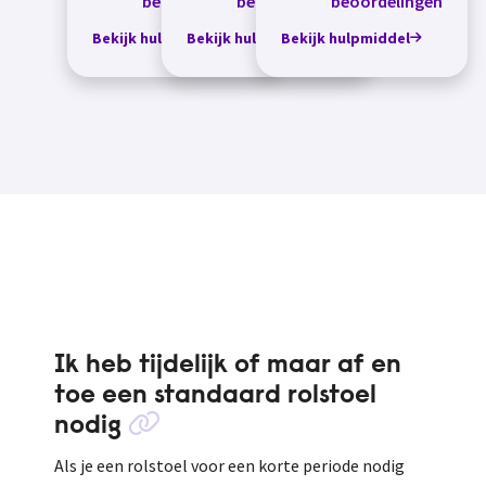
beoordelingen
beoordelingen
beoordelingen
technologie
(vergelijkbaar met een
Bekijk hulpmiddel
Bekijk hulpmiddel
Bekijk hulpmiddel
S...
Ik heb tijdelijk of maar af en
toe een standaard rolstoel
nodig
Als je een rolstoel voor een korte periode nodig