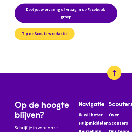
Deel jouw ervaring of vraag in de Facebook-
groep
Tip de Scouters redactie
Op de hoogte
Navigatie
Scouter
blijven?
Ik wil beter
Over
Hulpmiddelen
Scouters
Schrijf je in voor onze
Keuzehulp
Ons team